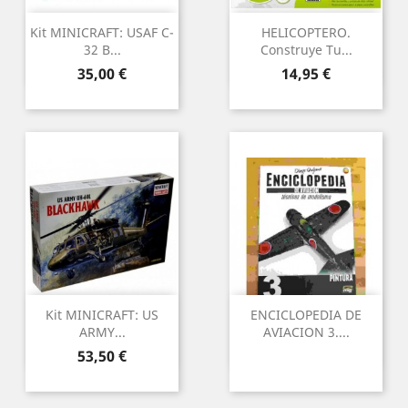
Kit MINICRAFT: USAF C-
HELICOPTERO.
32 B...
Construye Tu...
Preu
Preu
35,00 €
14,95 €
Kit MINICRAFT: US
ENCICLOPEDIA DE
ARMY...
AVIACION 3....
Preu
53,50 €