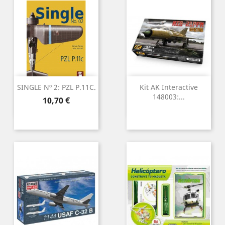
SINGLE Nº 2: PZL P.11C.
Kit AK Interactive
148003:...
Preu
10,70 €