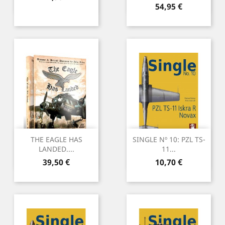
Preu
54,95 €
THE EAGLE HAS
SINGLE Nº 10: PZL TS-
LANDED....
11...
Preu
Preu
39,50 €
10,70 €