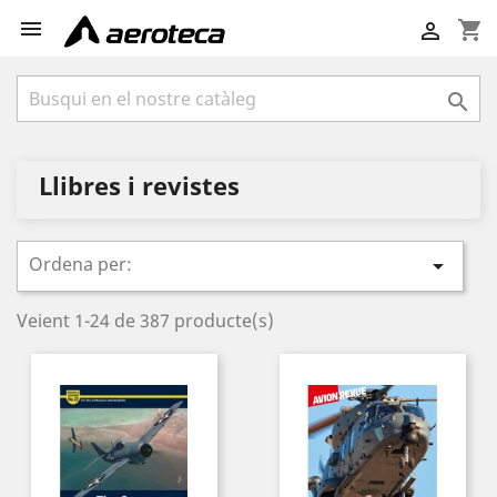

shopping_cart


Llibres i revistes
Ordena per:

Veient 1-24 de 387 producte(s)