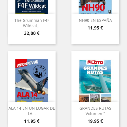
The Grumman F4F
NH90 EN ESPAÑA
Wildcat...
Preu
11,95 €
Preu
32,00 €
ALA 14 EN UN LUGAR DE
GRANDES RUTAS
LA...
Volumen I
Preu
Preu
11,95 €
19,95 €