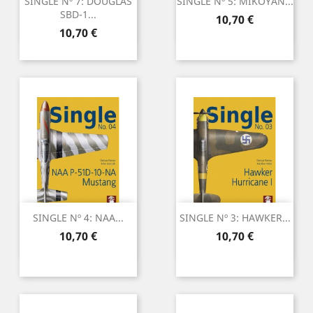
SINGLE Nº 7: DOUGLAS
SINGLE Nº 5: MIKOYAN...
SBD-1...
Preu
10,70 €
Preu
10,70 €
SINGLE Nº 4: NAA...
SINGLE Nº 3: HAWKER...
Preu
Preu
10,70 €
10,70 €