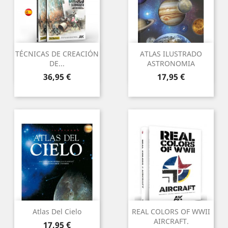
TÉCNICAS DE CREACIÓN
ATLAS ILUSTRADO
DE...
ASTRONOMIA
Preu
Preu
36,95 €
17,95 €
Atlas Del Cielo
REAL COLORS OF WWII
AIRCRAFT.
Preu
17,95 €