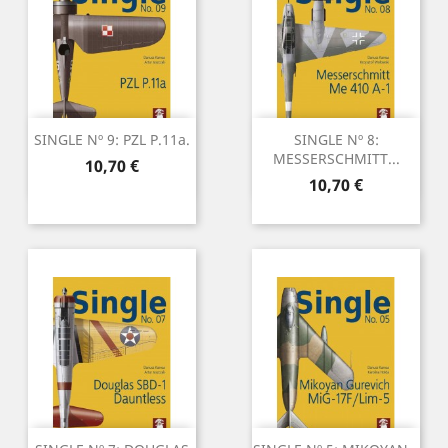
SINGLE Nº 9: PZL P.11a.
SINGLE Nº 8:
MESSERSCHMITT...
Preu
10,70 €
Preu
10,70 €