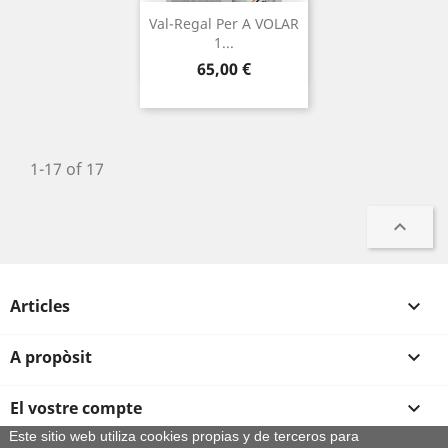
Val-Regal Per A VOLAR
1...
Preu
65,00 €
1-17 of 17

Articles

A propòsit

El vostre compte

Este sitio web utiliza cookies propias y de terceros para