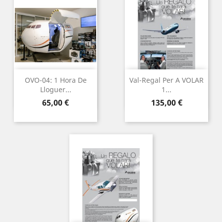
OVO-04: 1 Hora De
Val-Regal Per A VOLAR
Lloguer...
1...
Preu
Preu
65,00 €
135,00 €