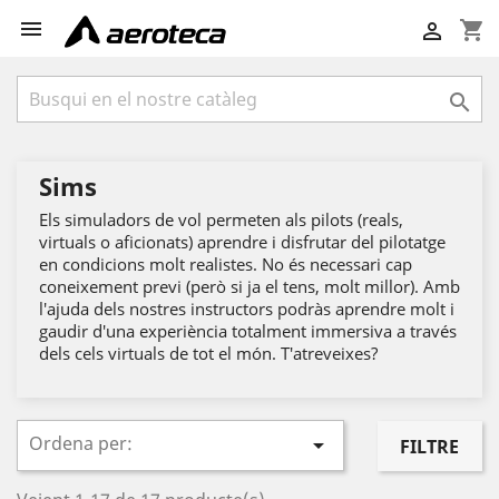

shopping_cart


Sims
Els simuladors de vol permeten als pilots (reals,
virtuals o aficionats) aprendre i disfrutar del pilotatge
en condicions molt realistes. No és necessari cap
coneixement previ (però si ja el tens, molt millor). Amb
l'ajuda dels nostres instructors podràs aprendre molt i
gaudir d'una experiència totalment immersiva a través
dels cels virtuals de tot el món. T'atreveixes?
Ordena per:

FILTRE