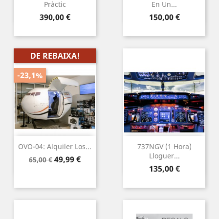
Pràctic
En Un...
Preu
Preu
390,00 €
150,00 €
DE REBAIXA!
-23,1%
OVO-04: Alquiler Los...
737NGV (1 Hora)
Lloguer...
Preu
Preu
49,99 €
65,00 €
Preu
regular
135,00 €