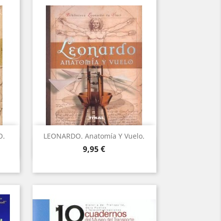
O.
LEONARDO. Anatomía Y Vuelo.
Vista ràpida

Preu
9,95 €