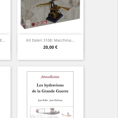
...
Kit Italeri 3108: Macchina...
Vista ràpida

Preu
20,00 €