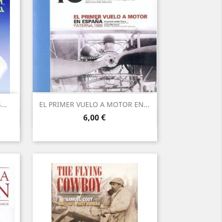
..
EL PRIMER VUELO A MOTOR EN...
Vista ràpida

Preu
6,00 €