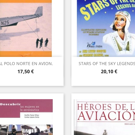
AL POLO NORTE EN AVION.
STARS OF THE SKY LEGENDS.
Vista ràpida
Vista ràpida


Preu
Preu
17,50 €
20,10 €