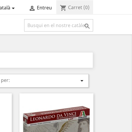
Carret
(0)
shopping_cart
atalà
Entreu



per:
