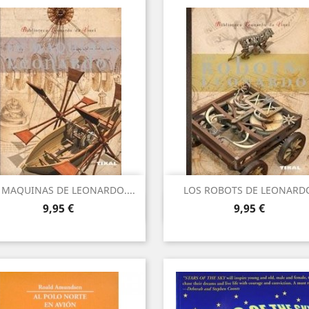
 MAQUINAS DE LEONARDO....
LOS ROBOTS DE LEONARD
Vista ràpida
Vista ràpida


Preu
Preu
9,95 €
9,95 €