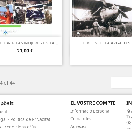
CUBRIR LAS MUJERES EN LA...
HEROES DE LA AVIACION.
Vista ràpida
Vista ràpida


Preu
21,00 €
4 of 44
pòsit
EL VOSTRE COMPTE
I
Informació personal
ment

Tr
Comandes
gal - Política de Privacitat
08
Adreces
 i condicions d'ús
Es