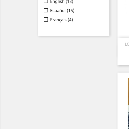
English
(18)
Español
(15)
Français
(4)
LO