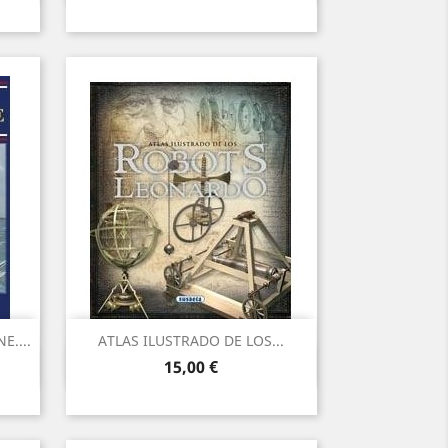
....
ATLAS ILUSTRADO DE LOS...
Vista ràpida

Preu
15,00 €