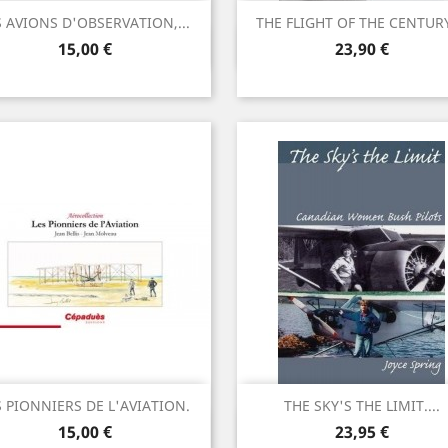
S AVIONS D'OBSERVATION,...
THE FLIGHT OF THE CENTURY.
Vista ràpida
Vista ràpida


Preu
Preu
15,00 €
23,90 €
S PIONNIERS DE L'AVIATION.
THE SKY'S THE LIMIT....
Vista ràpida
Vista ràpida


Preu
Preu
15,00 €
23,95 €