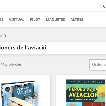
C
TS
VIRTUAL
PILOT
MAQUETES
ALTRES
ació
ioners de l'aviació
 44 productes.
Ordena 