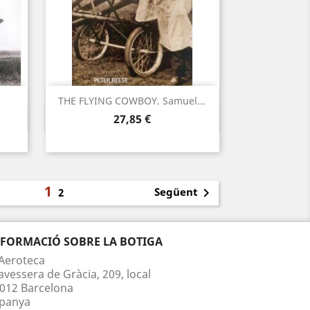
THE FLYING COWBOY. Samuel...
Vista ràpida

Preu
27,85 €
1

Següent
2
NFORMACIÓ SOBRE LA BOTIGA
Aeroteca
avessera de Gràcia, 209, local
012 Barcelona
panya