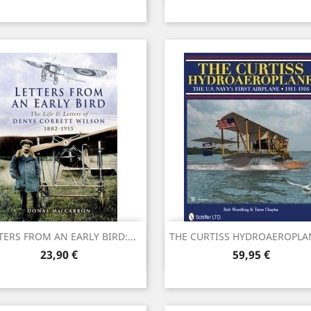
TERS FROM AN EARLY BIRD:...
THE CURTISS HYDROAEROPLANE
Vista ràpida
Vista ràpida


Preu
Preu
23,90 €
59,95 €