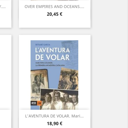
...
OVER EMPIRES AND OCEANS....
Vista ràpida

Preu
20,45 €
L'AVENTURA DE VOLAR. Mari...
Vista ràpida

Preu
18,90 €