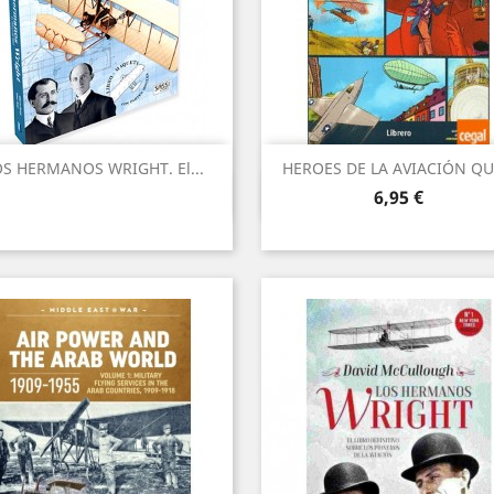
S HERMANOS WRIGHT. El...
HEROES DE LA AVIACIÓN QUE
Vista ràpida
Vista ràpida


Preu
6,95 €