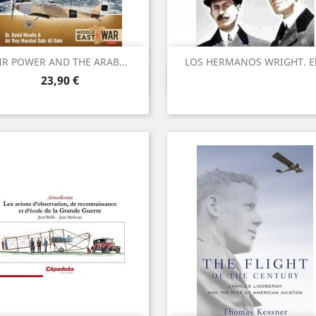
IR POWER AND THE ARAB...
LOS HERMANOS WRIGHT. El.
Vista ràpida
Vista ràpida


Preu
23,90 €