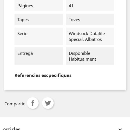
Págines
41
Tapes
Toves
Serie
Windsock Datafile
Special. Albatros
Entrega
Disponible
Habitualment
Referéncies escpecífiques
Compartir
Articles
