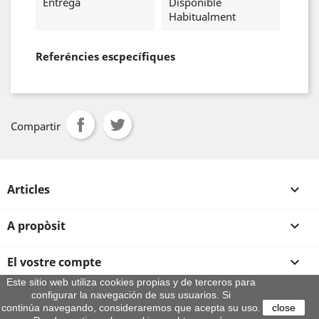
Entrega
Disponible
Habitualment
Referéncies escpecífiques
Compartir
Articles

A propòsit

El vostre compte

Este sitio web utiliza cookies propias y de terceros para
configurar la navegación de sus usuarios. Si
Informació sobre la botiga
continúa navegando, consideraremos que acepta su uso.
close