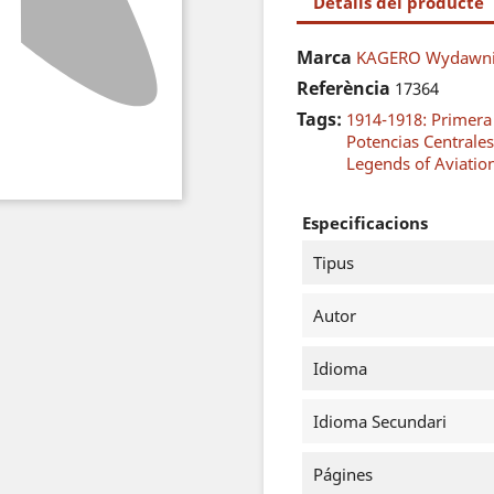
Detalls del producte
Marca
KAGERO Wydawni
Referència
17364
Tags:
1914-1918: Primer
Potencias Centrales
Legends of Aviatio
Especificacions
Tipus
Autor
Idioma
Idioma Secundari
Págines