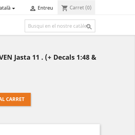
Carret
(0)
shopping_cart
atalà
Entreu



N Jasta 11 . (+ Decals 1:48 &
AL CARRET