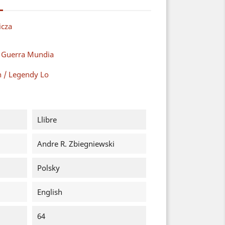
cza
a Guerra Mundia
n / Legendy Lo
Llibre
Andre R. Zbiegniewski
Polsky
English
64