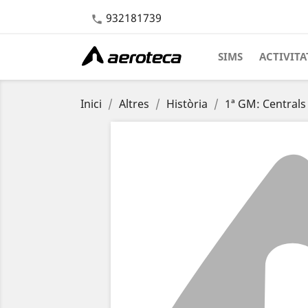
932181739

SIMS
ACTIVITA
Inici
Altres
Història
1ª GM: Centrals