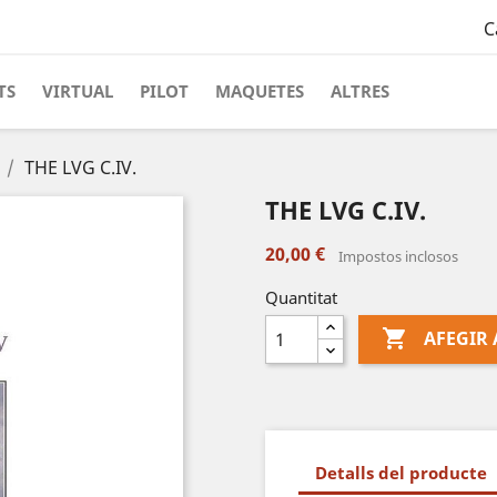
C
TS
VIRTUAL
PILOT
MAQUETES
ALTRES
THE LVG C.IV.
THE LVG C.IV.
20,00 €
Impostos inclosos
Quantitat

AFEGIR 
Detalls del producte