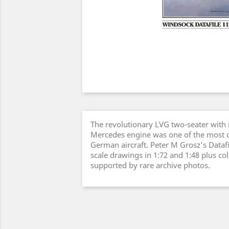
The revolutionary LVG two-seater with it
Mercedes engine was one of the most d
German aircraft. Peter M Grosz's Datafi
scale drawings in 1:72 and 1:48 plus colo
supported by rare archive photos.