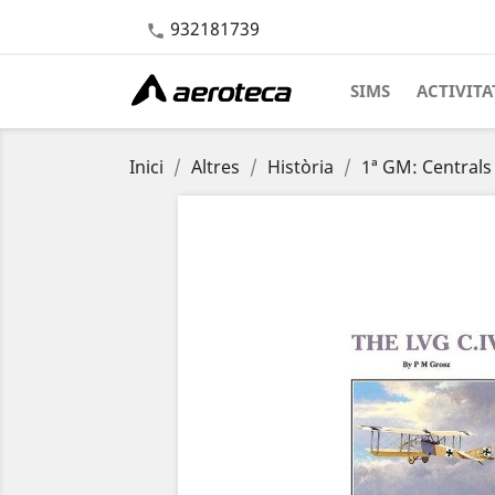
932181739

SIMS
ACTIVITA
Inici
Altres
Història
1ª GM: Centrals