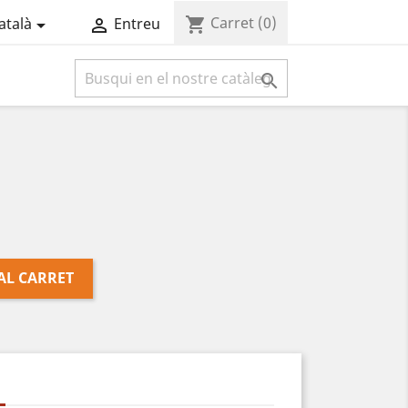
Carret
(0)
shopping_cart
atalà
Entreu



AL CARRET