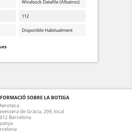
Windsock Datafile (Albatros)
112
Disponible Habitualment
ues
NFORMACIÓ SOBRE LA BOTIGA
Aeroteca
avessera de Gràcia, 209, local
012 Barcelona
panya
rcelona