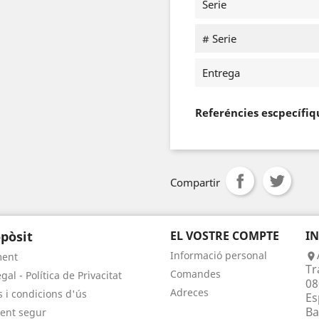
Serie
# Serie
Entrega
Referéncies escpecífiq
Compartir
pòsit
EL VOSTRE COMPTE
I
Informació personal
ment

Tr
Comandes
gal - Política de Privacitat
08
Adreces
 i condicions d'ús
Es
Ba
ent segur