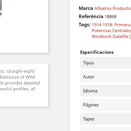
Marca
Albatros Producti
Referència
18868
Tags:
1914-1918: Primer
Potencias Centrales
Windsock Datafile (
Especificacions
Tipus
s 'straight-eight'
Autor
istinctive of WWI
le provides detailed
urful profiles, all
Idioma
Págines
Tapes