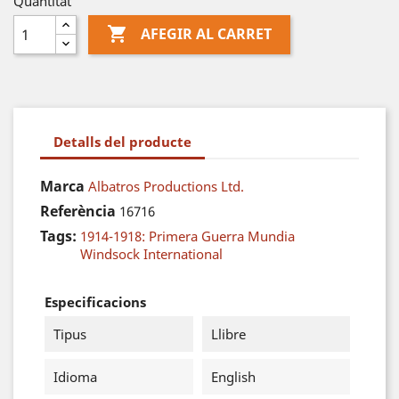
Quantitat

AFEGIR AL CARRET
Detalls del producte
Marca
Albatros Productions Ltd.
Referència
16716
Tags:
1914-1918: Primera Guerra Mundia
Windsock International
Especificacions
Tipus
Llibre
Idioma
English