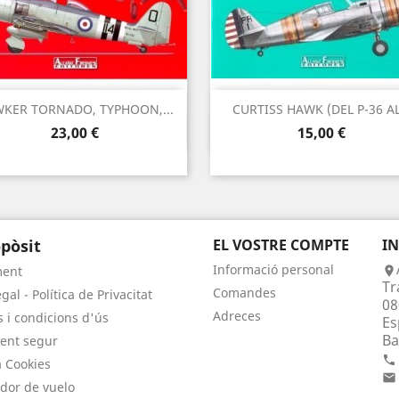
KER TORNADO, TYPHOON,...
CURTISS HAWK (DEL P-36 AL.
Vista ràpida
Vista ràpida


Preu
Preu
23,00 €
15,00 €
pòsit
EL VOSTRE COMPTE
I
Informació personal
ment

Tr
Comandes
gal - Política de Privacitat
08
Adreces
 i condicions d'ús
Es
Ba
ent segur

a Cookies

dor de vuelo