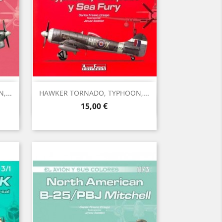
...
HAWKER TORNADO, TYPHOON,...
Vista ràpida

Preu
15,00 €