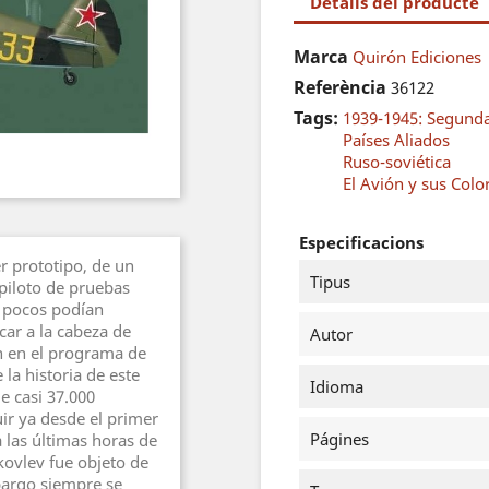
Detalls del producte
Marca
Quirón Ediciones
Referència
36122
Tags:
1939-1945: Segund
Países Aliados
Ruso-soviética
El Avión y sus Colo
Especificacions
r prototipo, de un
Tipus
l piloto de pruebas
y pocos podían
car a la cabeza de
Autor
n en el programa de
la historia de este
Idioma
e casi 37.000
ir ya desde el primer
Págines
 las últimas horas de
akovlev fue objeto de
bargo siempre se