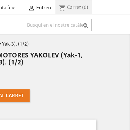
Carret
(0)
shopping_cart
atalà
Entreu



ak-3). (1/2)
OTORES YAKOLEV (Yak-1,
). (1/2)
AL CARRET