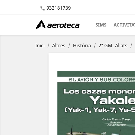
932181739

SIMS
ACTIVITA
Inici
Altres
Història
2ª GM: Aliats