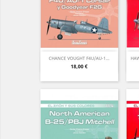
CHANCE VOUGHT F4U/AU-1...
HAW
Vista ràpida

Preu
18,00 €