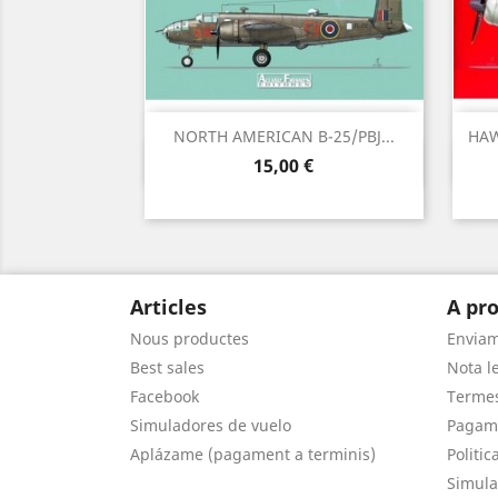
NORTH AMERICAN B-25/PBJ...
HAW
Vista ràpida

Preu
15,00 €
Articles
A pro
Nous productes
Envia
Best sales
Nota le
Facebook
Termes
Simuladores de vuelo
Pagam
Aplázame (pagament a terminis)
Politic
Simula