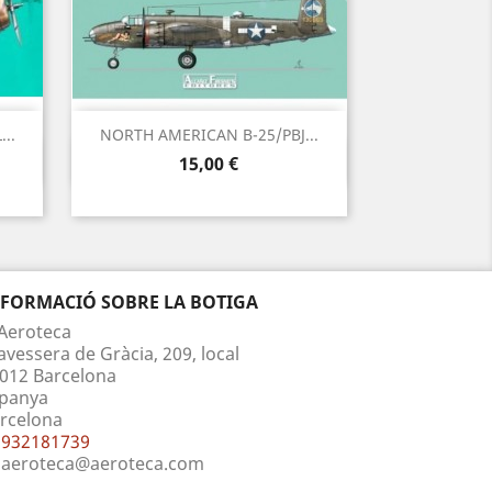
..
NORTH AMERICAN B-25/PBJ...
Vista ràpida

Preu
15,00 €
NFORMACIÓ SOBRE LA BOTIGA
Aeroteca
avessera de Gràcia, 209, local
012 Barcelona
panya
rcelona
932181739
aeroteca@aeroteca.com