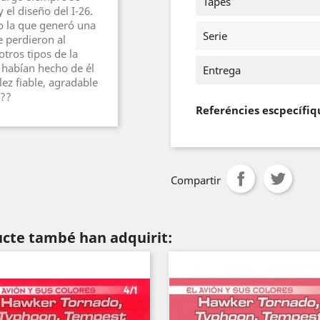
Tapes
 el diseño del I-26.
ño la que generó una
Serie
e perdieron al
otros tipos de la
e habían hecho de él
Entrega
lez fiable, agradable
.??
Referéncies escpecífiq
Compartir
ucte també han adquirit: