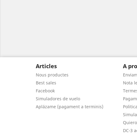
Articles
A pro
Nous productes
Envia
Best sales
Nota le
Facebook
Termes
Simuladores de vuelo
Pagam
Aplázame (pagament a terminis)
Politic
Simula
Quiero
DC-3 a