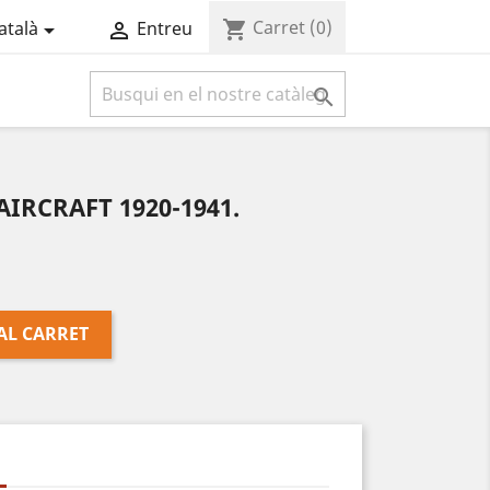
Carret
(0)
shopping_cart
atalà
Entreu



IRCRAFT 1920-1941.
AL CARRET