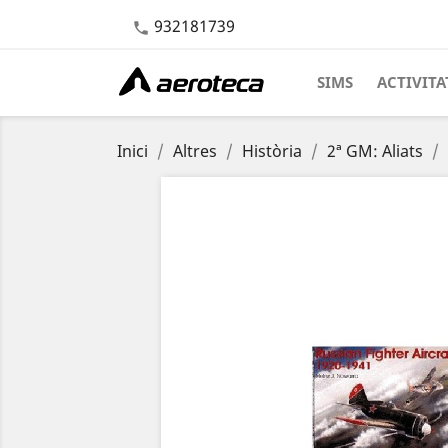
932181739

SIMS
ACTIVITA
Inici
Altres
Història
2ª GM: Aliats