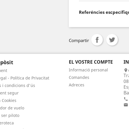
Referéncies escpecífiq
Compartir
pòsit
EL VOSTRE COMPTE
I
Informació personal
ment

Tr
Comandes
gal - Política de Privacitat
08
Adreces
 i condicions d'ús
Es
Ba
ent segur

a Cookies

dor de vuelo
 ser piloto
eroteca