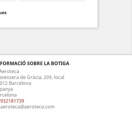
ues
NFORMACIÓ SOBRE LA BOTIGA
Aeroteca
avessera de Gràcia, 209, local
012 Barcelona
panya
rcelona
932181739
aeroteca@aeroteca.com