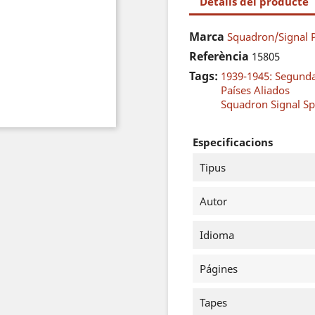
Detalls del producte
Marca
Squadron/Signal P
Referència
15805
Tags:
1939-1945: Segund
Países Aliados
Squadron Signal Sp
Especificacions
Tipus
Autor
Idioma
Págines
Tapes