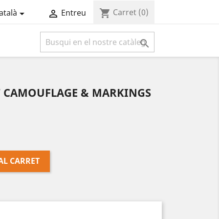
Carret
(0)
shopping_cart
atalà
Entreu



T CAMOUFLAGE & MARKINGS
AL CARRET