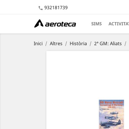
932181739

SIMS
ACTIVITA
Inici
Altres
Història
2ª GM: Aliats