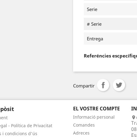
Serie
# Serie
Entrega
Referéncies escpecífiq
Compartir
pòsit
EL VOSTRE COMPTE
I
Informació personal
ment

Tr
Comandes
gal - Política de Privacitat
08
Adreces
 i condicions d'ús
Es