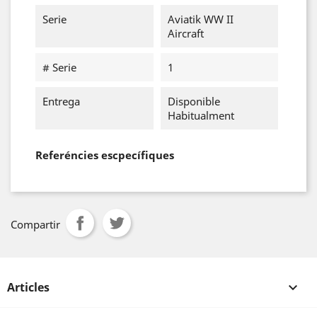
Serie
Aviatik WW II
Aircraft
# Serie
1
Entrega
Disponible
Habitualment
Referéncies escpecífiques
Compartir
Articles
