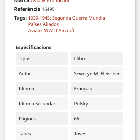
Marca
Aviatik Production
Referència
16495
Tags:
1939-1945: Segunda Guerra Mundia
Países Aliados
Aviatik WW II Aircraft
Especificacions
Tipus
Llibre
Autor
Seweryn M. Fleischer
Idioma
Français
Idioma Secundari
Polsky
Págines
66
Tapes
Toves