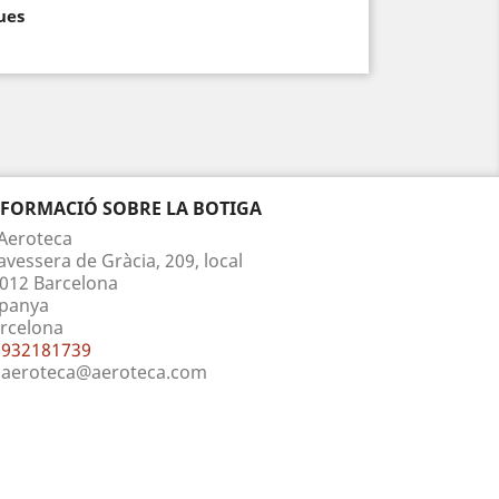
ues
NFORMACIÓ SOBRE LA BOTIGA
Aeroteca
avessera de Gràcia, 209, local
012 Barcelona
panya
rcelona
932181739
aeroteca@aeroteca.com