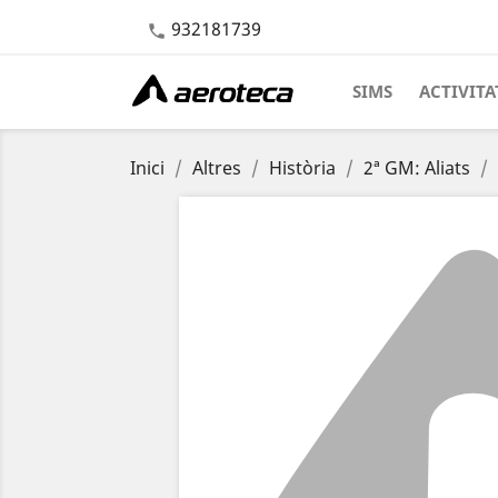
932181739

SIMS
ACTIVITA
Inici
Altres
Història
2ª GM: Aliats