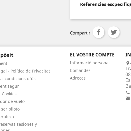
Referéncies escpecífiq
Compartir
pòsit
EL VOSTRE COMPTE
I
Informació personal
ment

Tr
Comandes
gal - Política de Privacitat
08
Adreces
 i condicions d'ús
Es
Ba
ent segur

a Cookies

dor de vuelo
 ser piloto
eroteca
eservas sesiones y
iones