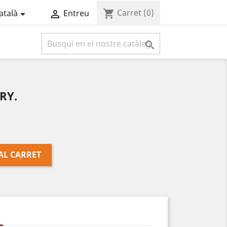
Carret
(0)
shopping_cart
atalà
Entreu



RY.
AL CARRET