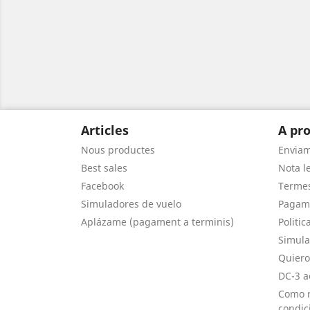
Articles
A pro
Nous productes
Envia
Best sales
Nota le
Facebook
Termes
Simuladores de vuelo
Pagam
Aplázame (pagament a terminis)
Politic
Simula
Quiero
DC-3 a
Como r
condic