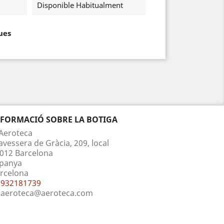
Disponible Habitualment
ues
NFORMACIÓ SOBRE LA BOTIGA
Aeroteca
avessera de Gràcia, 209, local
012 Barcelona
panya
rcelona
932181739
aeroteca@aeroteca.com