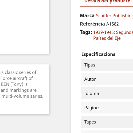
Detalls del producte
Marca
Schiffer Publishin
Referència
A1582
Tags:
1939-1945: Segund
Países del Eje
Especificacions
Tipus
s classic series of
orce aircraft of
Autor
HIEN (Tony) is
s and markings are
Idioma
d multi-volume series.
Págines
Tapes