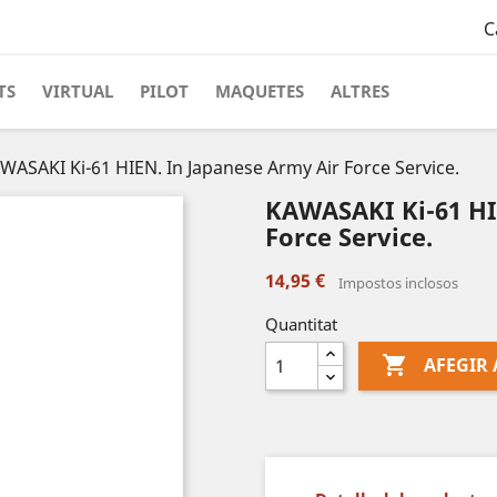
C
TS
VIRTUAL
PILOT
MAQUETES
ALTRES
WASAKI Ki-61 HIEN. In Japanese Army Air Force Service.
KAWASAKI Ki-61 HI
Force Service.
14,95 €
Impostos inclosos
Quantitat

AFEGIR 