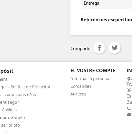
Entrega
Referéncies escpecífiq
Compartir
pòsit
EL VOSTRE COMPTE
I
Informació personal
ment

Tr
Comandes
gal - Política de Privacitat
08
Adreces
 i condicions d'ús
Es
Ba
ent segur

a Cookies

dor de vuelo
 ser piloto