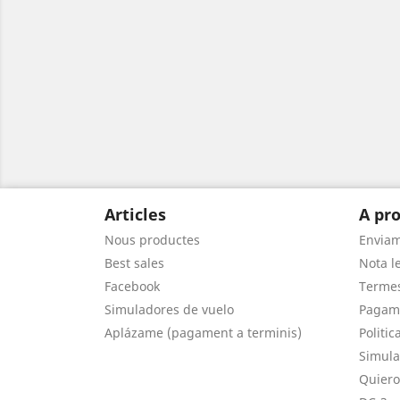
Articles
A pro
Nous productes
Envia
Best sales
Nota le
Facebook
Termes
Simuladores de vuelo
Pagam
Aplázame (pagament a terminis)
Politic
Simula
Quiero