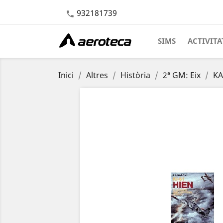
932181739

SIMS
ACTIVITA
Inici
Altres
Història
2ª GM: Eix
KA