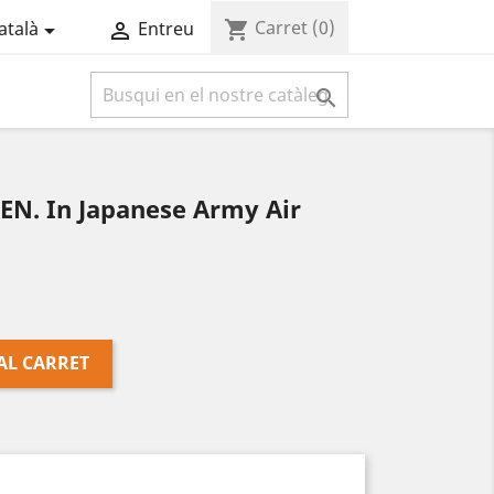
Carret
(0)
shopping_cart
atalà
Entreu



EN. In Japanese Army Air
AL CARRET