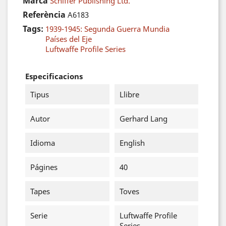
Marca
Schiffer Publishing Ltd.
Referència
A6183
Tags:
1939-1945: Segunda Guerra Mundia
Países del Eje
Luftwaffe Profile Series
Especificacions
Tipus
Llibre
Autor
Gerhard Lang
Idioma
English
Págines
40
Tapes
Toves
Serie
Luftwaffe Profile
Series