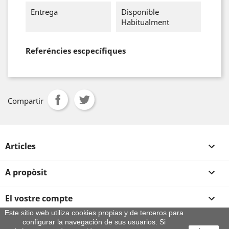
Entrega
Disponible
Habitualment
Referéncies escpecífiques
Compartir
Articles

A propòsit

El vostre compte

Este sitio web utiliza cookies propias y de terceros para
configurar la navegación de sus usuarios. Si
Informació sobre la botiga