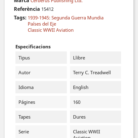
Marca
Cerberus Publishing Ltd.
Referència
15412
Tags:
1939-1945: Segunda Guerra Mundia
Países del Eje
Classic WWII Aviation
Especificacions
Tipus
Llibre
Autor
Terry C. Treadwell
Idioma
English
Págines
160
Tapes
Dures
Serie
Classic WWII
Aviation