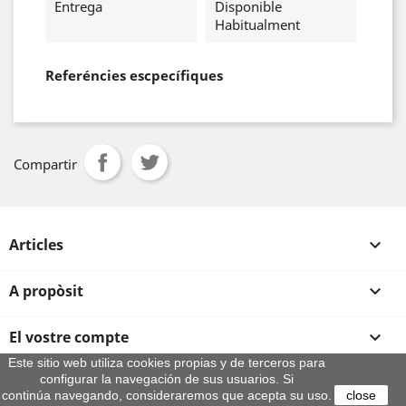
Entrega
Disponible
Habitualment
Referéncies escpecífiques
Compartir
Articles

A propòsit

El vostre compte

Este sitio web utiliza cookies propias y de terceros para
configurar la navegación de sus usuarios. Si
Informació sobre la botiga
continúa navegando, consideraremos que acepta su uso.
close