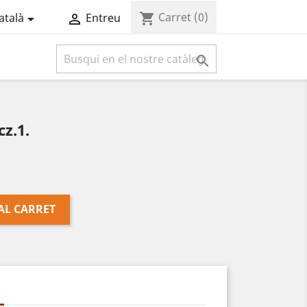
Carret
(0)
shopping_cart
atalà
Entreu



z.1.
AL CARRET