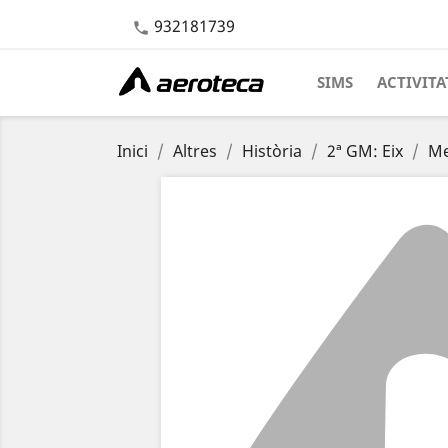
932181739

SIMS
ACTIVITA
Inici
Altres
Història
2ª GM: Eix
Me