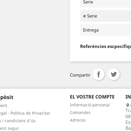
Serie
# Serie
Entrega
Referéncies escpecífiq
Compartir
pòsit
EL VOSTRE COMPTE
I
Informació personal
ment

Tr
Comandes
gal - Política de Privacitat
08
Adreces
 i condicions d'ús
Es
Ba
ent segur