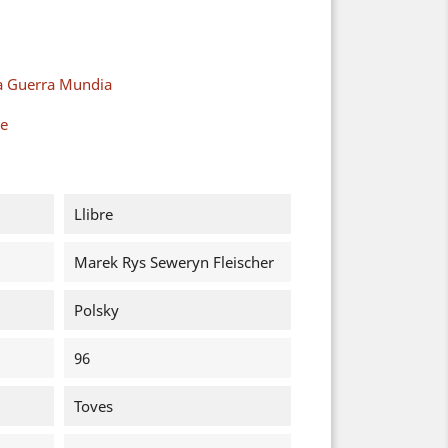
a Guerra Mundia
ze
Llibre
Marek Rys Seweryn Fleischer
Polsky
96
Toves