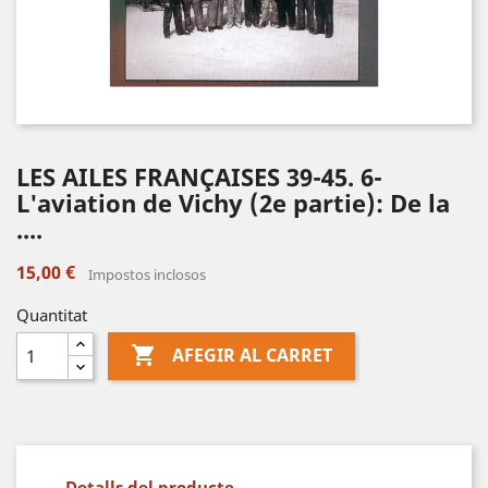
LES AILES FRANÇAISES 39-45. 6-
L'aviation de Vichy (2e partie): De la
....
15,00 €
Impostos inclosos
Quantitat

AFEGIR AL CARRET
Detalls del producte