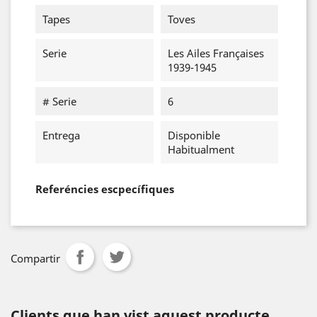
Tapes
Toves
Serie
Les Ailes Françaises
1939-1945
# Serie
6
Entrega
Disponible
Habitualment
Referéncies escpecífiques
Compartir
Clients que han vist aquest producte