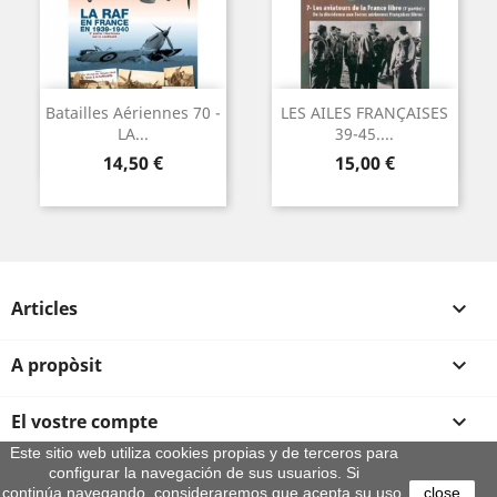
Batailles Aériennes 70 -
LES AILES FRANÇAISES
LA...
39-45....
Preu
Preu
14,50 €
15,00 €
Articles

A propòsit

El vostre compte

Este sitio web utiliza cookies propias y de terceros para
configurar la navegación de sus usuarios. Si
Informació sobre la botiga
continúa navegando, consideraremos que acepta su uso.
close