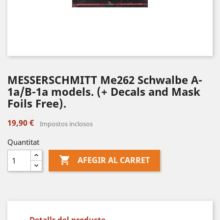
MESSERSCHMITT Me262 Schwalbe A-
1a/B-1a models. (+ Decals and Mask
Foils Free).
19,90 €
Impostos inclosos
Quantitat

AFEGIR AL CARRET
Detalls del producte