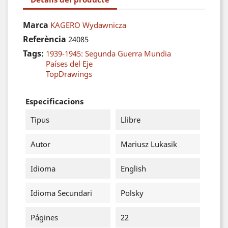
Marca
KAGERO Wydawnicza
Referència
24085
Tags:
1939-1945: Segunda Guerra Mundia
Países del Eje
TopDrawings
Especificacions
Tipus
Llibre
Autor
Mariusz Lukasik
Idioma
English
Idioma Secundari
Polsky
Págines
22