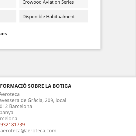
Crowood Aviation Series
Disponible Habitualment
ues
NFORMACIÓ SOBRE LA BOTIGA
Aeroteca
avessera de Gràcia, 209, local
012 Barcelona
panya
rcelona
932181739
aeroteca@aeroteca.com