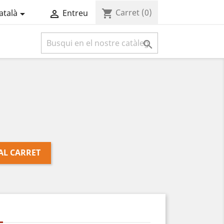
Carret
(0)
shopping_cart
atalà
Entreu



AL CARRET