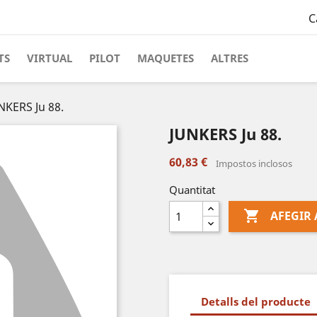
C
TS
VIRTUAL
PILOT
MAQUETES
ALTRES
NKERS Ju 88.
JUNKERS Ju 88.
60,83 €
Impostos inclosos
Quantitat

AFEGIR 
Detalls del producte