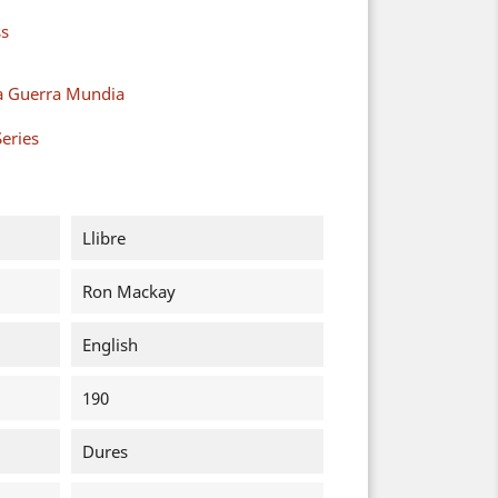
ss
a Guerra Mundia
eries
Llibre
Ron Mackay
English
190
Dures