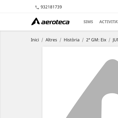
932181739

SIMS
ACTIVITA
Inici
Altres
Història
2ª GM: Eix
JU