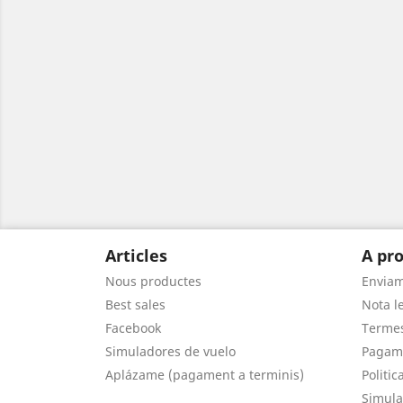
Articles
A pro
Nous productes
Envia
Best sales
Nota le
Facebook
Termes
Simuladores de vuelo
Pagam
Aplázame (pagament a terminis)
Politic
Simula