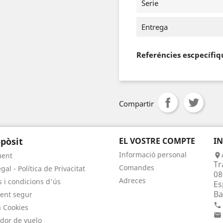
Serie
Entrega
Referéncies escpecífiq
Compartir
pòsit
EL VOSTRE COMPTE
I
Informació personal
ment

Tr
Comandes
gal - Política de Privacitat
08
Adreces
 i condicions d'ús
Es
Ba
ent segur

a Cookies

dor de vuelo