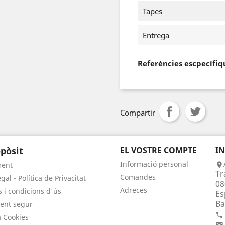
Tapes
Entrega
Referéncies escpecífiq
Compartir
pòsit
EL VOSTRE COMPTE
I
Informació personal
ment

Tr
Comandes
gal - Política de Privacitat
08
Adreces
 i condicions d'ús
Es
Ba
ent segur

a Cookies
