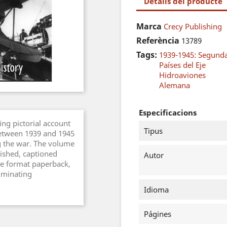
Detalls del producte
Marca
Crecy Publishing
Referència
13789
Tags:
1939-1945: Segund
Países del Eje
Hidroaviones
Alemana
Especificacions
ing pictorial account
Tipus
between 1939 and 1945
g the war. The volume
ished, captioned
Autor
ge format paperback,
luminating
Idioma
Págines