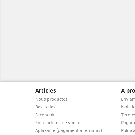
Articles
A pro
Nous productes
Envia
Best sales
Nota le
Facebook
Termes
Simuladores de vuelo
Pagam
Aplázame (pagament a terminis)
Politic