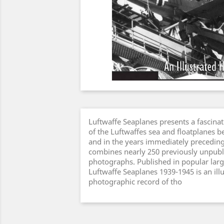
Luftwaffe Seaplanes presents a fascinat
of the Luftwaffes sea and floatplanes 
and in the years immediately precedin
combines nearly 250 previously unpubl
photographs. Published in popular lar
Luftwaffe Seaplanes 1939-1945 is an il
photographic record of tho