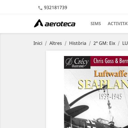
932181739

SIMS
ACTIVITA
Inici
Altres
Història
2ª GM: Eix
LU