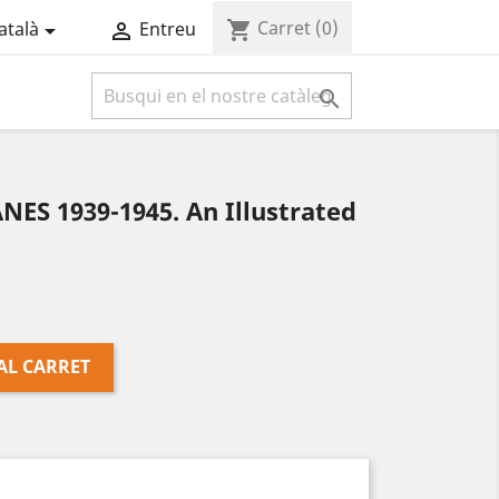
Carret
(0)
shopping_cart
atalà
Entreu



ES 1939-1945. An Illustrated
AL CARRET