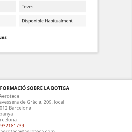
Toves
Disponible Habitualment
ues
NFORMACIÓ SOBRE LA BOTIGA
Aeroteca
avessera de Gràcia, 209, local
012 Barcelona
panya
rcelona
932181739
aeroteca@aeroteca.com