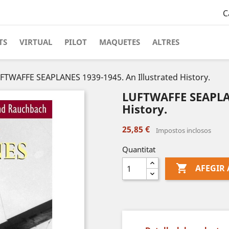
C
TS
VIRTUAL
PILOT
MAQUETES
ALTRES
FTWAFFE SEAPLANES 1939-1945. An Illustrated History.
LUFTWAFFE SEAPLAN
History.
25,85 €
Impostos inclosos
Quantitat

AFEGIR 