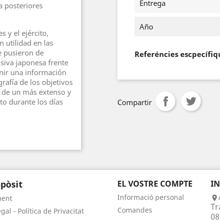
Entrega
a posteriores
Año
 y el ejército,
 utilidad en las
e pusieron de
Referéncies escpecífiq
nsiva japonesa frente
nir una información
rafía de los objetivos
d de un más extenso y
o durante los días
Compartir
pòsit
EL VOSTRE COMPTE
I
Informació personal
ment

Tr
Comandes
gal - Política de Privacitat
08