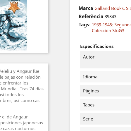
Marca
Galland Books. S.
Referència
39843
Tags:
1939-1945: Segund
Colección StuG3
Especificacions
Autor
Peleliu y Angaur fue
Idioma
de bajas con relación
e enfrentar los
Mundial. Tras 74 días
Págines
si todos los
ombres, así como casi
Tapes
y el de Angaur
Serie
s posiciones japonesas
e cazas nocturnos.