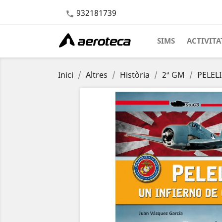
932181739

SIMS
ACTIVITA
Inici
Altres
Història
2ª GM
PELELI