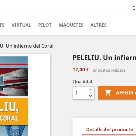
C
TS
VIRTUAL
PILOT
MAQUETES
ALTRES
U. Un infierno del Coral.
PELELIU. Un infiern
12,00 €
Impostos inclosos
Quantitat

AFEGIR 
Detalls del producte