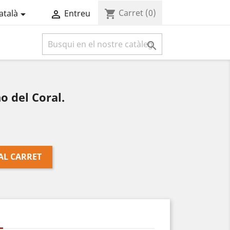
Carret
(0)
shopping_cart
atalà
Entreu



o del Coral.
AL CARRET