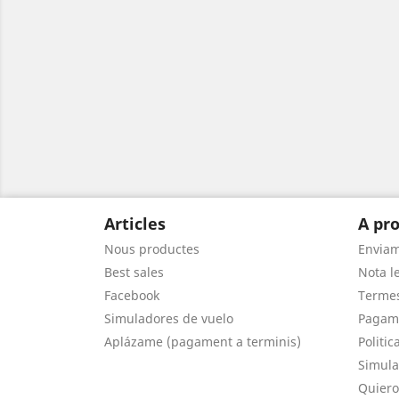
Articles
A pro
Nous productes
Envia
Best sales
Nota le
Facebook
Termes
Simuladores de vuelo
Pagam
Aplázame (pagament a terminis)
Politic
Simula
Quiero