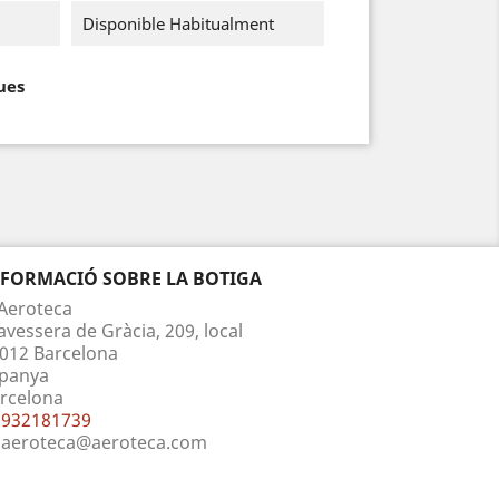
Disponible Habitualment
ues
NFORMACIÓ SOBRE LA BOTIGA
Aeroteca
avessera de Gràcia, 209, local
012 Barcelona
panya
rcelona
932181739
aeroteca@aeroteca.com