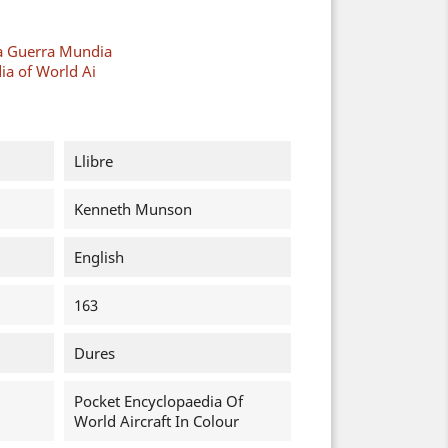
a Guerra Mundia
ia of World Ai
Llibre
Kenneth Munson
English
163
Dures
Pocket Encyclopaedia Of
World Aircraft In Colour