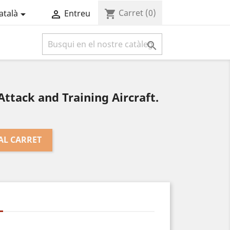
Carret
(0)
shopping_cart
atalà
Entreu



Attack and Training Aircraft.
AL CARRET