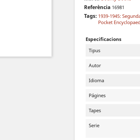
Referència
16981
Tags:
1939-1945: Segund
Pocket Encyclopaed
Especificacions
Tipus
Autor
Idioma
Págines
Tapes
Serie