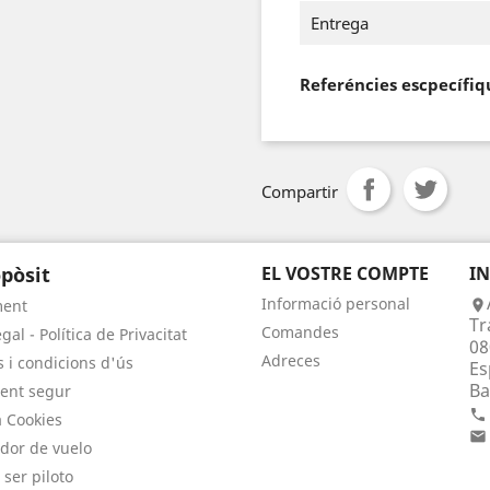
Entrega
Referéncies escpecífiq
Compartir
pòsit
EL VOSTRE COMPTE
I
Informació personal
ment

Tr
Comandes
gal - Política de Privacitat
08
Adreces
 i condicions d'ús
Es
Ba
ent segur

a Cookies

dor de vuelo
 ser piloto