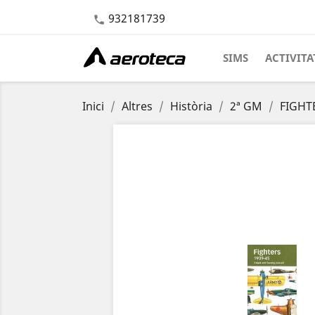
932181739

SIMS
ACTIVITA
Inici
Altres
Història
2ª GM
FIGHTE