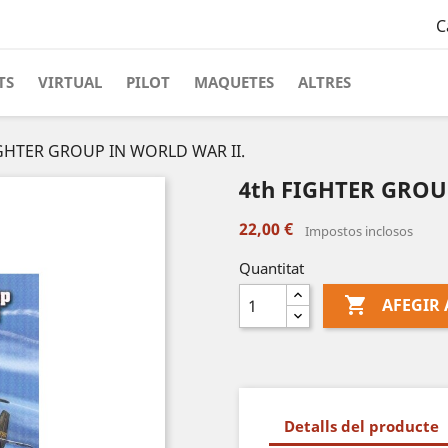
C
TS
VIRTUAL
PILOT
MAQUETES
ALTRES
IGHTER GROUP IN WORLD WAR II.
4th FIGHTER GROU
22,00 €
Impostos inclosos
Quantitat

AFEGIR 
Detalls del producte