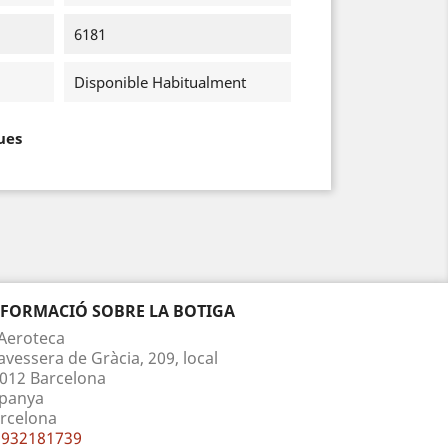
6181
Disponible Habitualment
ues
NFORMACIÓ SOBRE LA BOTIGA
Aeroteca
avessera de Gràcia, 209, local
012 Barcelona
panya
rcelona
932181739