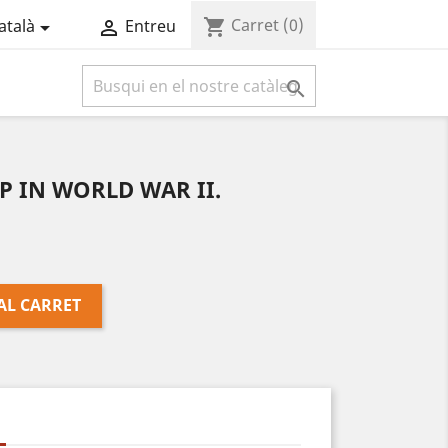
Carret
(0)
shopping_cart
atalà
Entreu



P IN WORLD WAR II.
AL CARRET