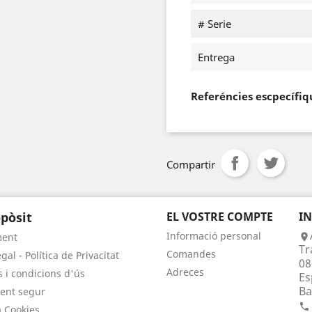
# Serie
Entrega
Referéncies escpecífiq
Compartir
pòsit
EL VOSTRE COMPTE
I
Informació personal
ment

Tr
Comandes
gal - Política de Privacitat
08
Adreces
 i condicions d'ús
Es
Ba
ent segur

a Cookies