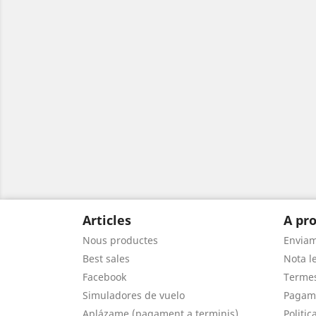
Articles
A pro
Nous productes
Envia
Best sales
Nota le
Facebook
Termes
Simuladores de vuelo
Pagam
Aplázame (pagament a terminis)
Politic