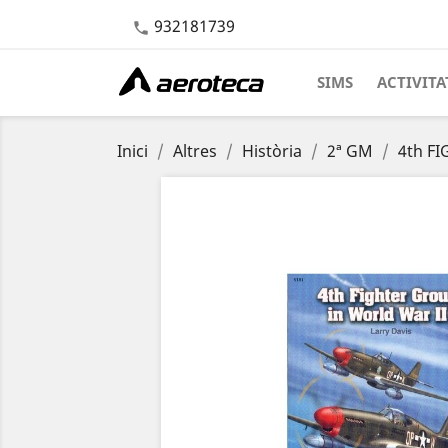
932181739

SIMS
ACTIVITA
Inici
Altres
Història
2ª GM
4th F