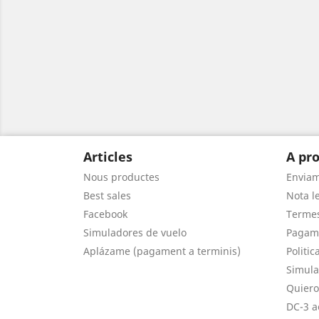
Articles
A pro
Nous productes
Envia
Best sales
Nota le
Facebook
Termes
Simuladores de vuelo
Pagam
Aplázame (pagament a terminis)
Politic
Simula
Quiero
DC-3 a