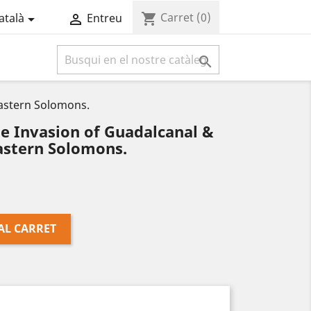
Carret
(0)
shopping_cart
atalà
Entreu



Eastern Solomons.
e Invasion of Guadalcanal &
Eastern Solomons.
AL CARRET