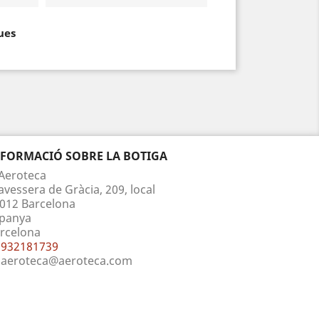
ues
NFORMACIÓ SOBRE LA BOTIGA
Aeroteca
avessera de Gràcia, 209, local
012 Barcelona
panya
rcelona
932181739
aeroteca@aeroteca.com