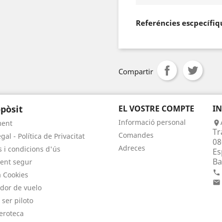
Referéncies escpecífiq
Compartir
pòsit
EL VOSTRE COMPTE
I
Informació personal
ment

Tr
Comandes
gal - Política de Privacitat
08
Adreces
 i condicions d'ús
Es
Ba
ent segur

a Cookies

dor de vuelo
 ser piloto
eroteca