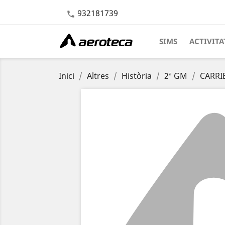
932181739

SIMS
ACTIVITA
Inici
Altres
Història
2ª GM
CARRIE