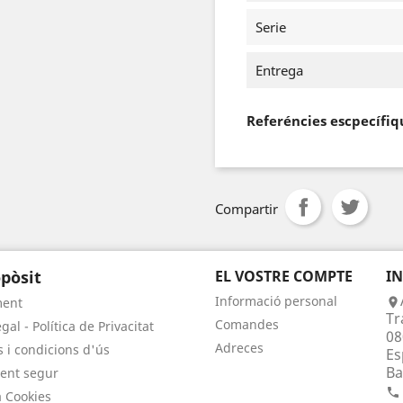
Serie
Entrega
Referéncies escpecífiq
Compartir
pòsit
EL VOSTRE COMPTE
I
Informació personal
ment

Tr
Comandes
gal - Política de Privacitat
08
Adreces
 i condicions d'ús
Es
Ba
ent segur

a Cookies