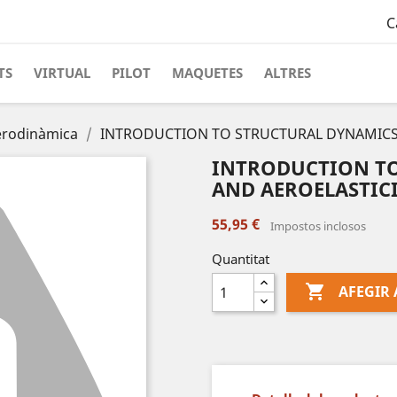
C
TS
VIRTUAL
PILOT
MAQUETES
ALTRES
erodinàmica
INTRODUCTION TO STRUCTURAL DYNAMICS 
INTRODUCTION T
AND AEROELASTICI
55,95 €
Impostos inclosos
Quantitat

AFEGIR 