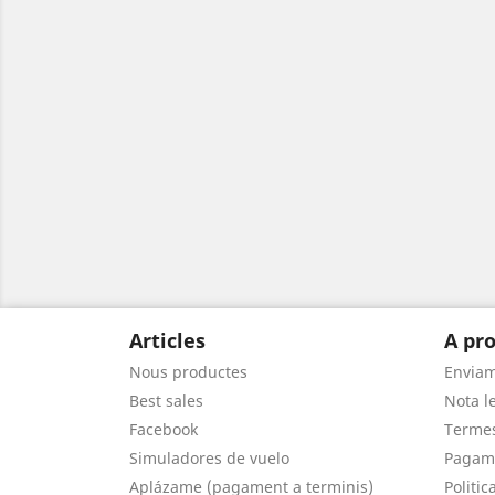
Articles
A pro
Nous productes
Envia
Best sales
Nota le
Facebook
Termes
Simuladores de vuelo
Pagam
Aplázame (pagament a terminis)
Politic