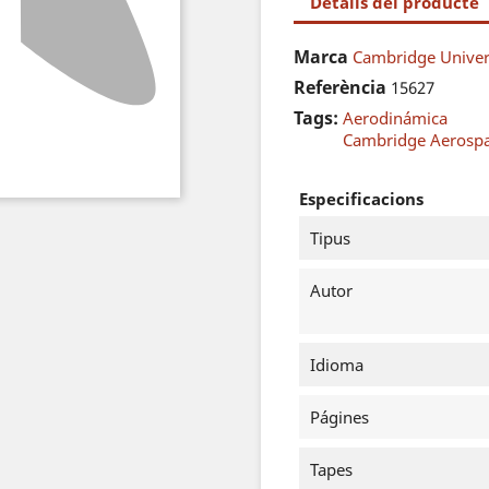
Detalls del producte
Marca
Cambridge Univers
Referència
15627
Tags:
Aerodinámica
Cambridge Aerospa
Especificacions
Tipus
Autor
Idioma
Págines
Tapes