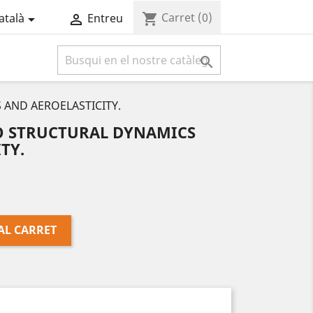
Carret
(0)
shopping_cart
atalà
Entreu



AND AEROELASTICITY.
O STRUCTURAL DYNAMICS
TY.
AL CARRET