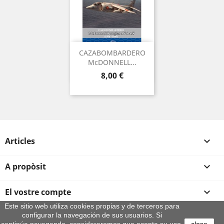
CAZABOMBARDERO
McDONNELL...
Preu
8,00 €
Articles

A propòsit

El vostre compte

Este sitio web utiliza cookies propias y de terceros para
configurar la navegación de sus usuarios. Si
Informació sobre la botiga