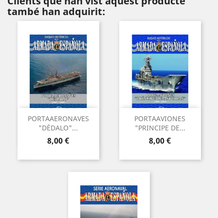
Clients que han vist aquest producte
també han adquirit:
PORTAAERONAVES
PORTAAVIONES
"DÉDALO"...
"PRINCIPE DE...
Preu
Preu
8,00 €
8,00 €