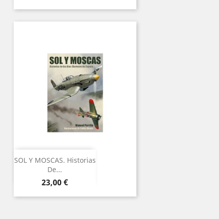
regular
SOL Y MOSCAS. Historias
De...
Preu
23,00 €