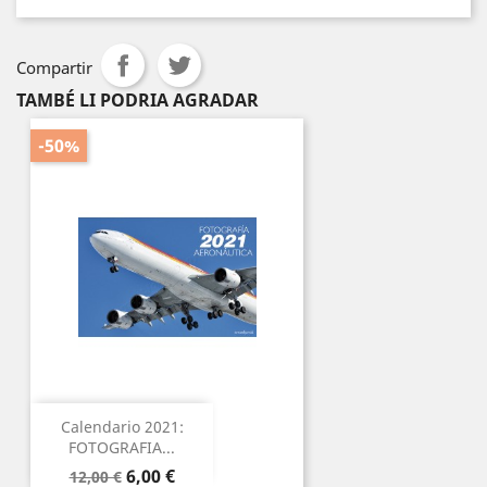
Compartir
TAMBÉ LI PODRIA AGRADAR
-50%
Calendario 2021:
FOTOGRAFIA...
Preu
Preu
6,00 €
12,00 €