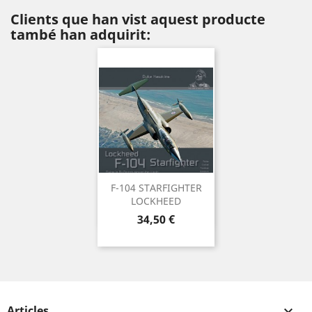
Clients que han vist aquest producte
també han adquirit:
F-104 STARFIGHTER
LOCKHEED
Preu
34,50 €
Articles
