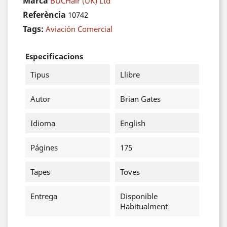
Marca
BUCHair (UK) Ltd
Referència
10742
Tags:
Aviación Comercial
Especificacions
Tipus
Llibre
Autor
Brian Gates
Idioma
English
Págines
175
Tapes
Toves
Entrega
Disponible
Habitualment