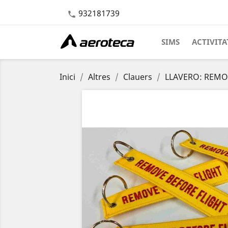
932181739

SIMS
ACTIVITA
Inici
Altres
Clauers
LLAVERO: REMOVE