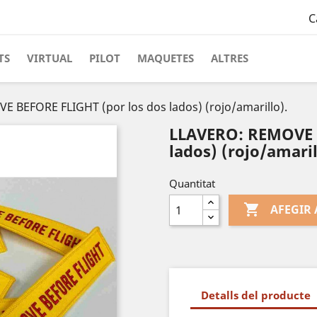
C
TS
VIRTUAL
PILOT
MAQUETES
ALTRES
 BEFORE FLIGHT (por los dos lados) (rojo/amarillo).
LLAVERO: REMOVE B
lados) (rojo/amaril
Quantitat

AFEGIR 
Detalls del producte