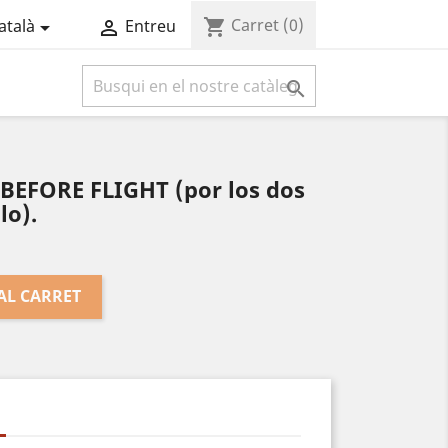
Carret
(0)
shopping_cart
atalà
Entreu



EFORE FLIGHT (por los dos
lo).
AL CARRET