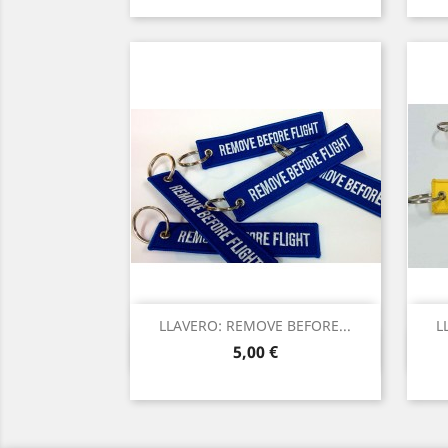
LLAVERO: REMOVE BEFORE...
L
Vista ràpida

Preu
5,00 €