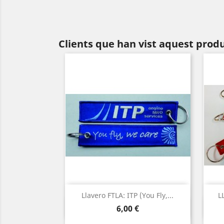
Clients que han vist aquest prod
Llavero FTLA: ITP (You Fly,...
L
Vista ràpida

Preu
6,00 €