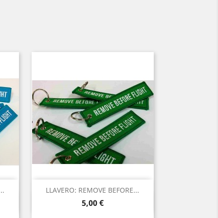
..
LLAVERO: REMOVE BEFORE...
Vista ràpida

Preu
5,00 €