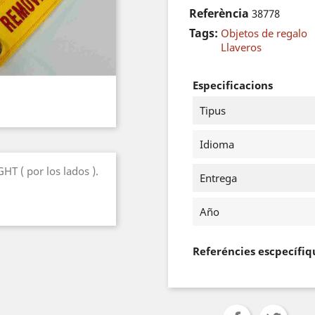
Referència
38778
Tags:
Objetos de regalo
Llaveros
Especificacions
Tipus
Idioma
T ( por los lados ).
Entrega
Año
Referéncies escpecífiq