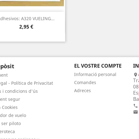
dhesivos: A320 VUELING...
Vista ràpida

Preu
2,95 €
pòsit
EL VOSTRE COMPTE
I
Informació personal
ment

Tr
Comandes
gal - Política de Privacitat
08
Adreces
 i condicions d'ús
Es
Ba
ent segur

a Cookies

dor de vuelo
 ser piloto
eroteca