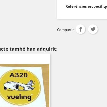
Referéncies escpecífiq
Compartir
ucte també han adquirit: