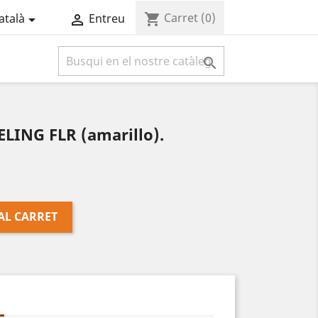
Carret
(0)
shopping_cart
atalà
Entreu



LING FLR (amarillo).
AL CARRET