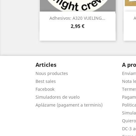
Adhesivos: A320 VUELING...
A
Vista ràpida

Preu
2,95 €
Articles
A pro
Nous productes
Envia
Best sales
Nota le
Facebook
Termes
Simuladores de vuelo
Pagam
Aplázame (pagament a terminis)
Politic
Simula
Quiero
DC-3 a