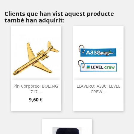
Clients que han vist aquest producte
també han adquirit:
Pin Corporeo: BOEING
LLAVERO: A330. LEVEL
717...
CREW...
Preu
9,60 €