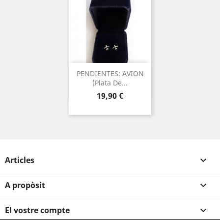
PENDIENTES: AVION
(Plata De...
Preu
19,90 €
Articles

A propòsit

El vostre compte
