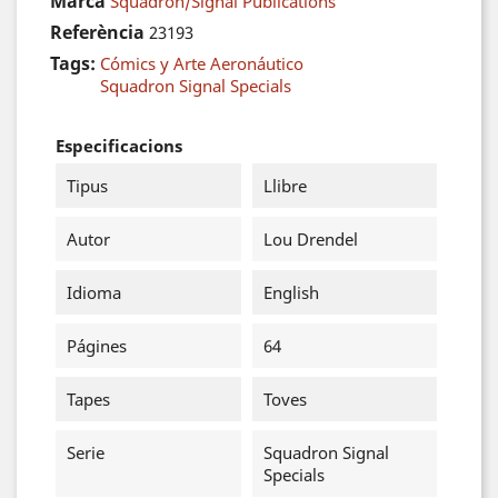
Marca
Squadron/Signal Publications
Referència
23193
Tags:
Cómics y Arte Aeronáutico
Squadron Signal Specials
Especificacions
Tipus
Llibre
Autor
Lou Drendel
Idioma
English
Págines
64
Tapes
Toves
Serie
Squadron Signal
Specials