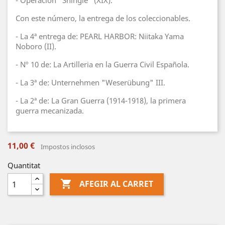
- Operación "Shingle" (XIX).
Con este número, la entrega de los coleccionables.
- La 4ª entrega de: PEARL HARBOR: Niitaka Yama
Noboro (II).
- Nº 10 de: La Artilleria en la Guerra Civil Española.
- La 3ª de: Unternehmen "Weserübung" III.
- La 2ª de: La Gran Guerra (1914-1918), la primera
guerra mecanizada.
11,00 €
Impostos inclosos
Quantitat

AFEGIR AL CARRET