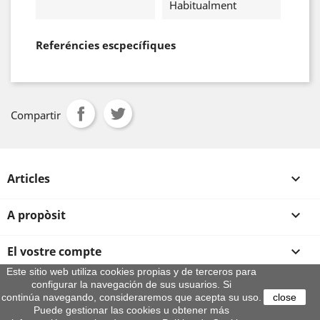
Habitualment
Referéncies escpecífiques
Compartir
Articles

A propòsit

El vostre compte

Este sitio web utiliza cookies propias y de terceros para
configurar la navegación de sus usuarios. Si
Informació sobre la botiga
continúa navegando, consideraremos que acepta su uso.
close
© 2026 - By Aeroteca
Puede gestionar las cookies u obtener más