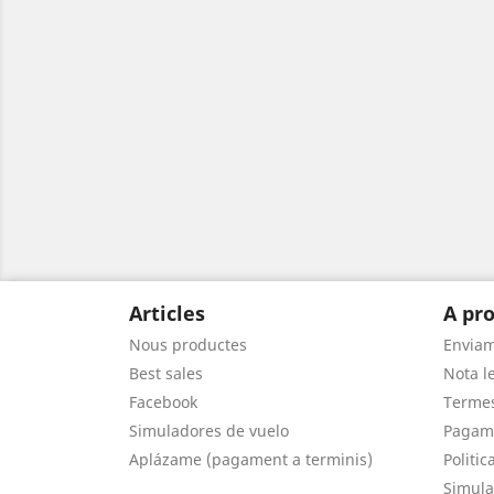
Articles
A pro
Nous productes
Envia
Best sales
Nota le
Facebook
Termes
Simuladores de vuelo
Pagam
Aplázame (pagament a terminis)
Politic
Simula