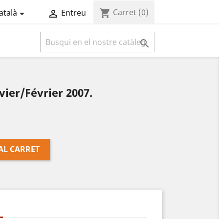
Carret
(0)
shopping_cart
atalà
Entreu



vier/Février 2007.
AL CARRET