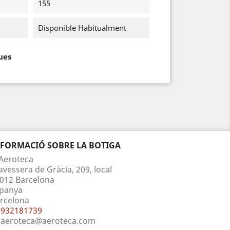
155
Disponible Habitualment
ues
NFORMACIÓ SOBRE LA BOTIGA
Aeroteca
avessera de Gràcia, 209, local
012 Barcelona
panya
rcelona
932181739
aeroteca@aeroteca.com