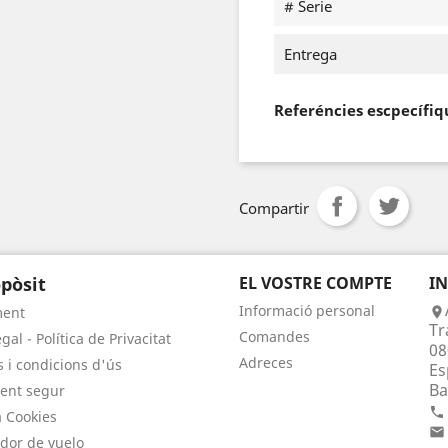
# Serie
Entrega
Referéncies escpecífiq
Compartir
pòsit
EL VOSTRE COMPTE
I
Informació personal
ment

Tr
Comandes
gal - Política de Privacitat
08
Adreces
 i condicions d'ús
Es
Ba
ent segur

a Cookies

dor de vuelo