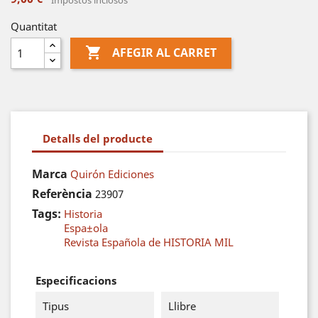
Impostos inclosos
Quantitat

AFEGIR AL CARRET
Detalls del producte
Marca
Quirón Ediciones
Referència
23907
Tags:
Historia
Espa±ola
Revista Española de HISTORIA MIL
Especificacions
Tipus
Llibre