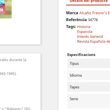
Detalls del producte
Marca
Alcañiz Fresno's E
Referència
34778
Tags:
Historia
Espa±ola
Interés General
Revista Española 
Especificacions
rales durante la
Tipus
943-1945).
Idioma
Tapes
Serie
" y "Baleares" (IV).