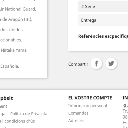
# Serie
Air National Guard.
 de Aragón (III).
Entrega
tados Unidos.
Referéncies escpecífiq
eccionables.
: Niitaka Yama
Compartir
l Española.
pòsit
EL VOSTRE COMPTE
I
Informació personal
ment

Tr
Comandes
gal - Política de Privacitat
08
Adreces
 i condicions d'ús
Es