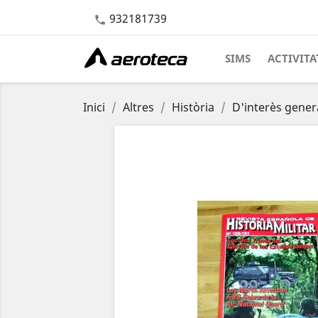
932181739

SIMS
ACTIVITA
Inici
Altres
Història
D'interès gener