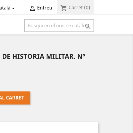
Carret
(0)
shopping_cart
atalà
Entreu



 DE HISTORIA MILITAR. Nº
AL CARRET