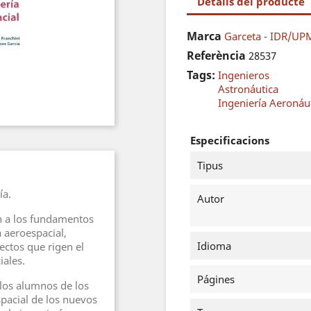
Detalls del producte
Marca
Garceta - IDR/UP
Referència
28537
Tags:
Ingenieros
Astronáutica
Ingeniería Aeronáu
Especificacions
Tipus
ía.
Autor
n a los fundamentos
a aeroespacial,
Idioma
ectos que rigen el
iales.
Págines
 los alumnos de los
spacial de los nuevos