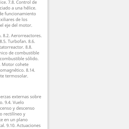
ce. 7.8. Control de
ciado a una hélice.
o de funcionamiento
xiliares de los
el eje del motor.
. 8.2. Aerorreactores.
8.5. Turbofan. 8.6.
atorreactor. 8.8.
mico de combustible
 combustible sólido.
2. Motor cohete
tromagnético. 8.14.
te termosolar.
Fuerzas externas sobre
o. 9.4. Vuelo
Ascenso y descenso
o rectilíneo y
aje en un plano
tal. 9.10. Actuaciones