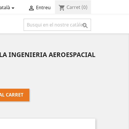
Carret
(0)
shopping_cart
atalà
Entreu



LA INGENIERIA AEROESPACIAL
AL CARRET