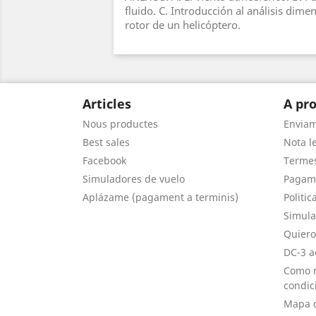
fluido. C. Introducción al análisis dimen
rotor de un helicóptero.
Articles
A pro
Nous productes
Envia
Best sales
Nota le
Facebook
Termes
Simuladores de vuelo
Pagam
Aplázame (pagament a terminis)
Politic
Simula
Quiero
DC-3 a
Como r
condic
Mapa d