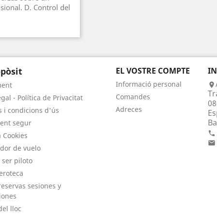
sional. D. Control del
pòsit
EL VOSTRE COMPTE
I
Informació personal
ment

Tr
Comandes
gal - Política de Privacitat
08
Adreces
 i condicions d'ús
Es
Ba
ent segur

a Cookies

dor de vuelo
 ser piloto
eroteca
eservas sesiones y
iones
el lloc