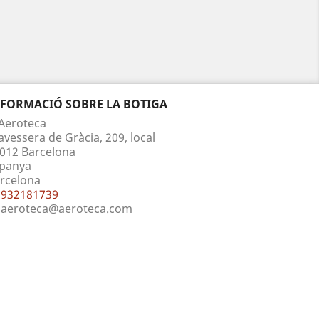
NFORMACIÓ SOBRE LA BOTIGA
Aeroteca
avessera de Gràcia, 209, local
012 Barcelona
panya
rcelona
932181739
aeroteca@aeroteca.com