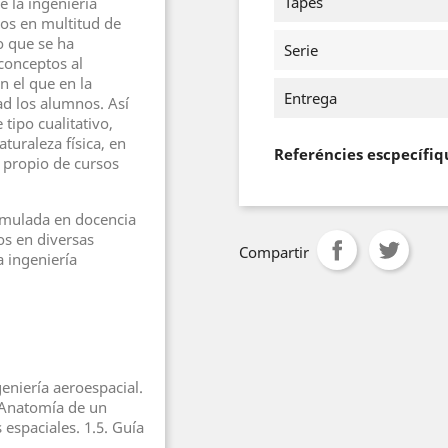
Tapes
 la ingeniería
os en multitud de
o que se ha
Serie
conceptos al
n el que en la
Entrega
ad los alumnos. Así
 tipo cualitativo,
uraleza física, en
Referéncies escpecífiq
 propio de cursos
cumulada en docencia
os en diversas
Compartir
a ingeniería
geniería aeroespacial.
. Anatomía de un
s espaciales. 1.5. Guía