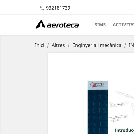
932181739

SIMS
ACTIVITA
Inici
Altres
Enginyeria i mecànica
IN