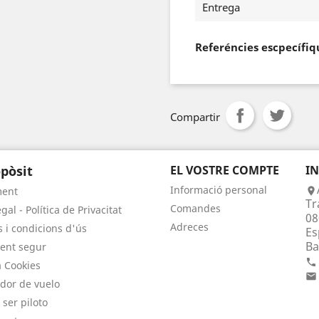
Entrega
Referéncies escpecífiq
Compartir
pòsit
EL VOSTRE COMPTE
I
Informació personal
ment

Tr
Comandes
gal - Política de Privacitat
08
Adreces
 i condicions d'ús
Es
Ba
ent segur

a Cookies

dor de vuelo
 ser piloto