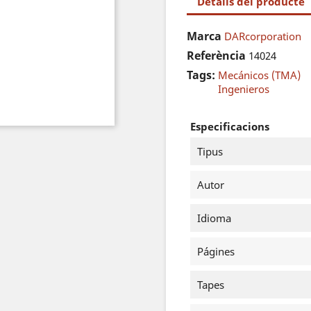
Detalls del producte
Marca
DARcorporation
Referència
14024
Tags:
Mecánicos (TMA)
Ingenieros
Especificacions
Tipus
Autor
Idioma
Págines
Tapes