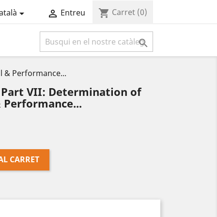
Carret
(0)
shopping_cart
atalà
Entreu



l & Performance...
Part VII: Determination of
& Performance...
AL CARRET