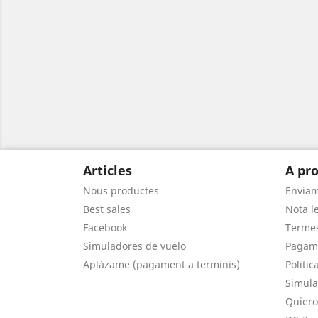
Articles
A pro
Nous productes
Envia
Best sales
Nota le
Facebook
Termes
Simuladores de vuelo
Pagam
Aplázame (pagament a terminis)
Politic
Simula
Quiero