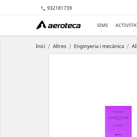
932181739

SIMS
ACTIVITA
Inici
Altres
Enginyeria i mecànica
AI