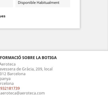
Disponible Habitualment
ues
NFORMACIÓ SOBRE LA BOTIGA
Aeroteca
avessera de Gràcia, 209, local
012 Barcelona
panya
rcelona
932181739
aeroteca@aeroteca.com