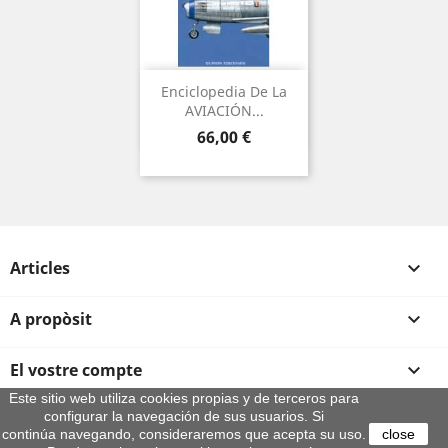
Enciclopedia De La
AVIACIÓN...
Preu
66,00 €
Articles

A propòsit

El vostre compte

Este sitio web utiliza cookies propias y de terceros para
configurar la navegación de sus usuarios. Si
Informació sobre la botiga
continúa navegando, consideraremos que acepta su uso.
close