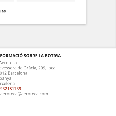
ues
NFORMACIÓ SOBRE LA BOTIGA
Aeroteca
avessera de Gràcia, 209, local
012 Barcelona
panya
rcelona
932181739
aeroteca@aeroteca.com