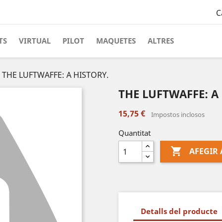
C
TS
VIRTUAL
PILOT
MAQUETES
ALTRES
THE LUFTWAFFE: A HISTORY.
THE LUFTWAFFE: A
15,75 €
Impostos inclosos
Quantitat

AFEGIR 
Detalls del producte