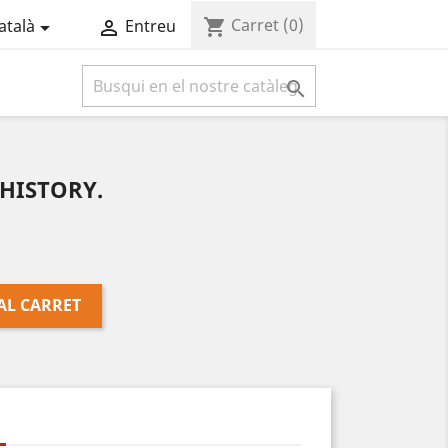
Carret
(0)
shopping_cart
atalà
Entreu



 HISTORY.
AL CARRET