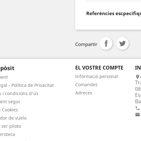
Referéncies escpecífiq
Compartir
pòsit
EL VOSTRE COMPTE
I
Informació personal
ment

Tr
Comandes
gal - Política de Privacitat
08
Adreces
 i condicions d'ús
Es
Ba
ent segur

a Cookies

dor de vuelo
 ser piloto
eroteca