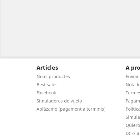
Articles
A pro
Nous productes
Envia
Best sales
Nota le
Facebook
Termes
Simuladores de vuelo
Pagam
Aplázame (pagament a terminis)
Politic
Simula
Quiero
DC-3 a