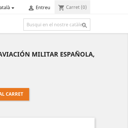
Carret
(0)
shopping_cart
atalà
Entreu



a AVIACIÓN MILITAR ESPAÑOLA,
AL CARRET