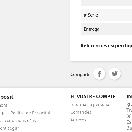
# Serie
Entrega
Referéncies escpecífiq
Compartir
pòsit
EL VOSTRE COMPTE
I
Informació personal
ment

Tr
Comandes
gal - Política de Privacitat
08
Adreces
 i condicions d'ús
Es
Ba
ent segur