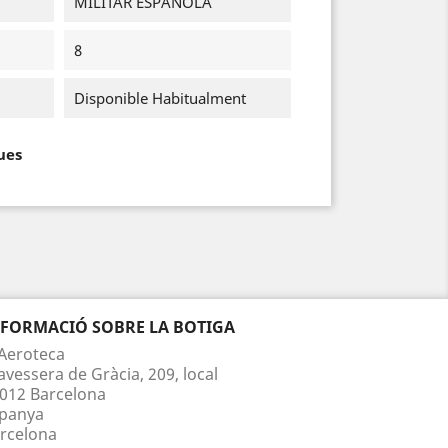
MILITAR ESPAÑOLA
8
Disponible Habitualment
ues
NFORMACIÓ SOBRE LA BOTIGA
Aeroteca
avessera de Gràcia, 209, local
012 Barcelona
panya
rcelona