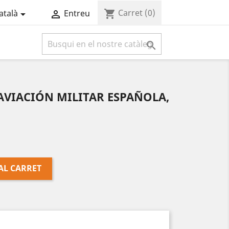
Carret
(0)
shopping_cart
atalà
Entreu



a AVIACIÓN MILITAR ESPAÑOLA,
AL CARRET