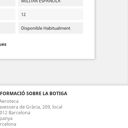
MILITAR ESPAÑOLA
12
Disponible Habitualment
ues
NFORMACIÓ SOBRE LA BOTIGA
Aeroteca
avessera de Gràcia, 209, local
012 Barcelona
panya
rcelona