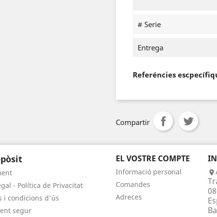
# Serie
Entrega
Referéncies escpecífiq
Compartir
pòsit
EL VOSTRE COMPTE
I
Informació personal
ment

Tr
Comandes
gal - Política de Privacitat
08
Adreces
 i condicions d'ús
Es
Ba
ent segur