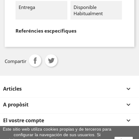
Entrega
Disponible
Habitualment
Referéncies escpecífiques
Compartir
Articles

A propòsit

El vostre compte

Este sitio web utiliza cookies propias y de terceros para
configurar la navegación de sus usuarios. Si
Informació sobre la botiga