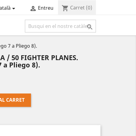
Carret
(0)
shopping_cart
atalà
Entreu



o 7 a Pliego 8).
A / 50 FIGHTER PLANES.
 a Pliego 8).
AL CARRET