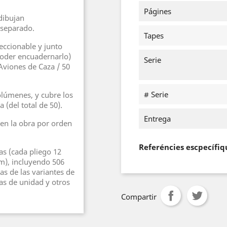
Págines
dibujan
 separado.
Tapes
eccionable y junto
poder encuadernarlo)
Serie
viones de Caza / 50
# Serie
volúmenes, y cubre los
 (del total de 50).
Entrega
en la obra por orden
Referéncies escpecífiq
as (cada pliego 12
m), incluyendo 506
tas de las variantes de
s de unidad y otros
Compartir