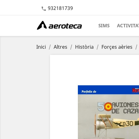
932181739

SIMS
ACTIVITA
Inici
Altres
Història
Forçes aèries