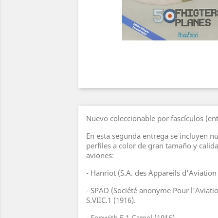
Nuevo coleccionable por fascículos (ent
En esta segunda entrega se incluyen n
perfiles a color de gran tamaño y calid
aviones:
- Hanriot (S.A. des Appareils d'Aviation
- SPAD (Société anonyme Pour l'Aviatio
S.VIIC.1 (1916).
- Sopwith F.1 Camel (1916).