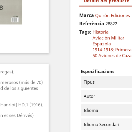
Detalls del producte
Marca
Quirón Ediciones
Referència
28822
Tags:
Historia
Aviación Militar
Espa±ola
1914-1918: Primer
50 Aviones de Caza 
Especificacions
regas).
Tipus
umerosos (más de 70)
ad de los siguientes
Autor
 Hanriot) HD.1 (1916).
Idioma
n et ses Dérivés)
Idioma Secundari