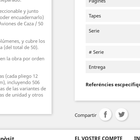
Págines
eccionable y junto
Tapes
poder encuadernarlo)
viones de Caza / 50
Serie
volúmenes, y cubre los
 (del total de 50).
# Serie
en la obra por orden
Entrega
as (cada pliego 12
m), incluyendo 506
Referéncies escpecífiq
tas de las variantes de
s de unidad y otros
Compartir
pòsit
EL VOSTRE COMPTE
I