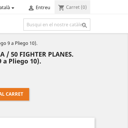
Carret
(0)
shopping_cart
atalà
Entreu



o 9 a Pliego 10).
A / 50 FIGHTER PLANES.
 a Pliego 10).
AL CARRET