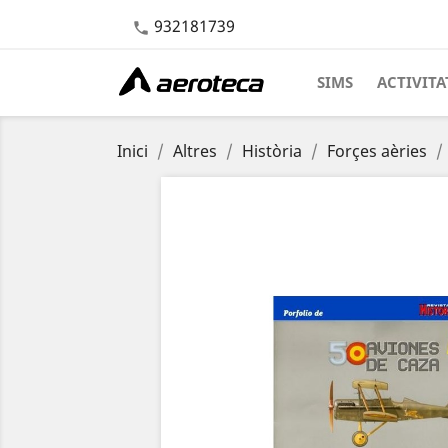
932181739

SIMS
ACTIVITA
Inici
Altres
Història
Forçes aèries