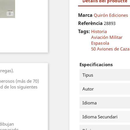
Detalls del producte
Marca
Quirón Ediciones
Referència
28893
Tags:
Historia
Aviación Militar
Espa±ola
50 Aviones de Caza 
Especificacions
regas).
Tipus
merosos (más de 70)
ad de los siguientes
Autor
Idioma
Idioma Secundari
dibujan
 separado.